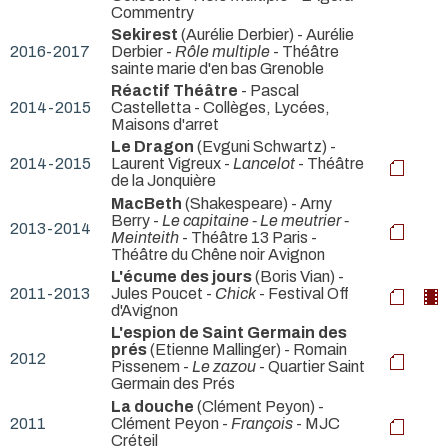
Commentry
Sekirest
(Aurélie Derbier) - Aurélie
2016-2017
Derbier -
Rôle multiple
- Théâtre
sainte marie d'en bas Grenoble
Réactif Théâtre
- Pascal
2014-2015
Castelletta
- Collèges, Lycées,
Maisons d'arret
Le Dragon
(Evguni Schwartz) -
2014-2015
Laurent Vigreux -
Lancelot
- Théâtre
de la Jonquière
MacBeth
(Shakespeare) - Arny
Berry -
Le capitaine - Le meutrier -
2013-2014
Meinteith
- Théâtre 13 Paris -
Théâtre du Chêne noir Avignon
L'écume des jours
(Boris Vian) -
2011-2013
Jules Poucet -
Chick
- Festival Off
d'Avignon
L'espion de Saint Germain des
prés
(Etienne Mallinger) - Romain
2012
Pissenem -
Le zazou
- Quartier Saint
Germain des Prés
La douche
(Clément Peyon) -
2011
Clément Peyon -
François
- MJC
Créteil