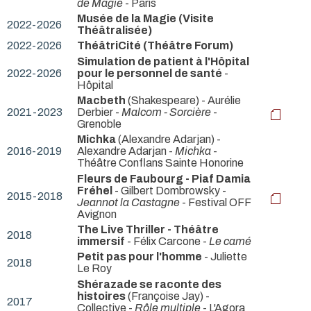
de Magie
- Paris
Musée de la Magie (Visite
2022-2026
Théâtralisée)
2022-2026
ThéâtriCité (Théâtre Forum)
Simulation de patient à l'Hôpital
2022-2026
pour le personnel de santé
-
Hôpital
Macbeth
(Shakespeare) - Aurélie
2021-2023
Derbier -
Malcom - Sorcière
-
Grenoble
Michka
(Alexandre Adarjan) -
2016-2019
Alexandre Adarjan -
Michka
-
Théâtre Conflans Sainte Honorine
Fleurs de Faubourg - Piaf Damia
Fréhel
- Gilbert Dombrowsky -
2015-2018
Jeannot la Castagne
- Festival OFF
Avignon
The Live Thriller - Théâtre
2018
immersif
- Félix Carcone -
Le camé
Petit pas pour l'homme
- Juliette
2018
Le Roy
Shérazade se raconte des
histoires
(Françoise Jay) -
2017
Collective -
Rôle multiple
- L'Agora