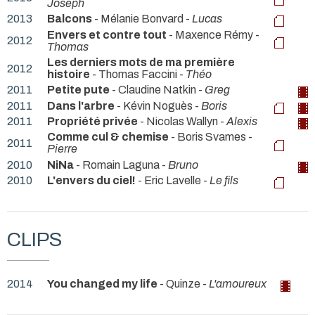
Joseph
2013
Balcons
- Mélanie Bonvard -
Lucas
Envers et contre tout
- Maxence Rémy -
2012
Thomas
Les derniers mots de ma première
2012
histoire
- Thomas Faccini -
Théo
2011
Petite pute
- Claudine Natkin -
Greg
2011
Dans l'arbre
- Kévin Noguès -
Boris
2011
Propriété privée
- Nicolas Wallyn -
Alexis
Comme cul & chemise
- Boris Svames -
2011
Pierre
2010
NiNa
- Romain Laguna -
Bruno
2010
L'envers du ciel!
- Eric Lavelle -
Le fils
CLIPS
2014
You changed my life
- Quinze -
L'amoureux