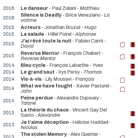
2018
Le danseur
- Paul Zuliani -
Matthieu
Silence is Deadly
- Brice Veneziano -
La
2018
victime
2015
Acteurs
- Jonathan Bruzat -
Hugo
2015
La salade
- Hillel Poirel -
Alphonse
J'ai rêvé toute la nuit
- Fabien Carré -
2015
David
Reverse Mentor
- François Chabert -
2015
Reverse Mentor
2014
Bleu cycle
- François Labarthe -
Yves
2014
Le grand saut
- Irys Persy -
Thomas
2014
Vis-à-vis
- Lily Mousavi -
François
What we have fought
- Xavier Pasturel -
2014
John
Peine perdue
- Alexandre Dupouey -
2014
Tatane
La théorie du chaos
- Vincent Gay Del
2013
Santo -
Alexandre
Je t'aime déception
- Héloïse Haddad -
2013
Nicolas
The stolen Memory
- Alex Guerrier -
2013